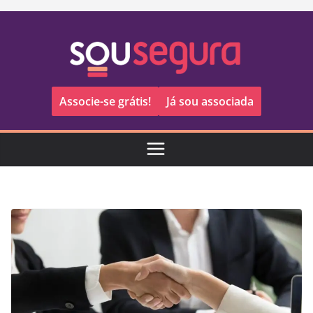
Pular
para
o
conteúdo
Associe-se grátis!
Já sou associada