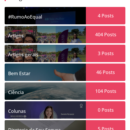
4
Posts
#RumoAoEqual
404
Posts
Artigos
3
Posts
Artigos gerais
46
Posts
Bem Estar
104
Posts
Ciência
0
Posts
Colunas
5
Posts