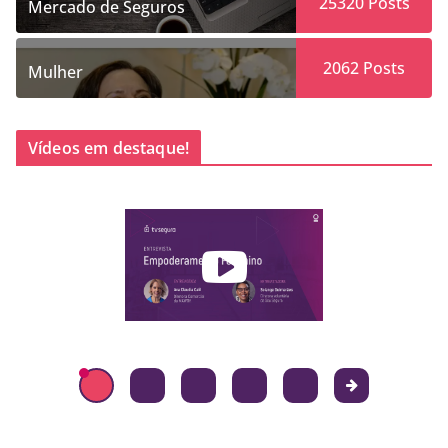
25320
Posts
Mercado de Seguros
2062
Posts
Mulher
Vídeos em destaque!