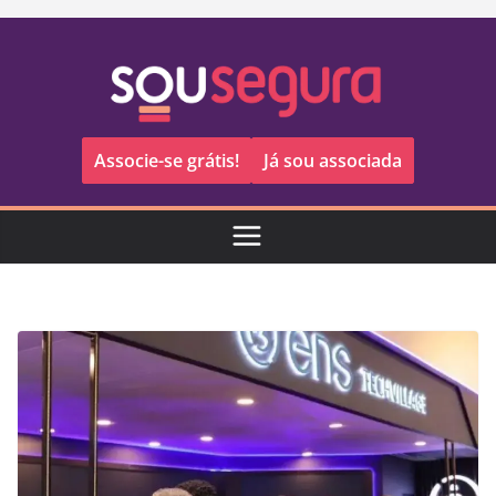
Pular
para
o
conteúdo
Associe-se grátis!
Já sou associada