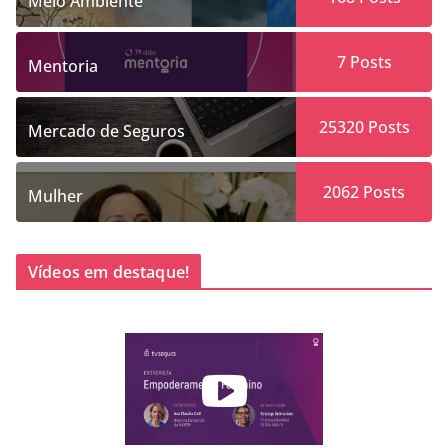
Meio Ambiente
7
Posts
Mentoria
25320
Posts
Mercado de Seguros
2062
Posts
Mulher
Vídeos em destaque!