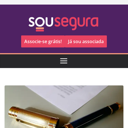
Pular
para
o
conteúdo
Associe-se grátis!
Já sou associada