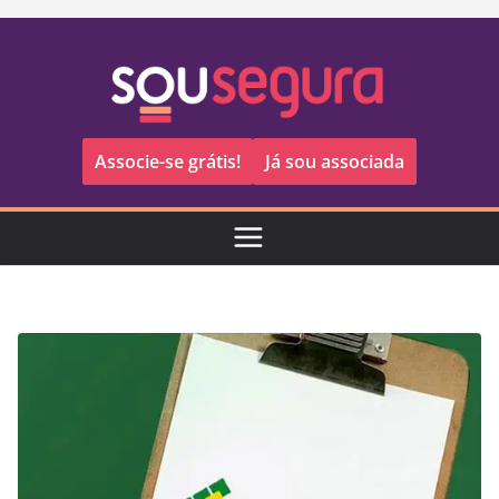
Pular
para
o
conteúdo
Associe-se grátis!
Já sou associada