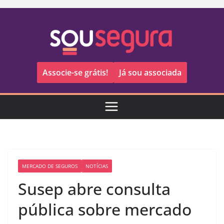
Pular
para
o
conteúdo
Associe-se grátis!
Já sou associada
MERCADO DE SEGUROS
NOTÍCIAS
Susep abre consulta
pública sobre mercado