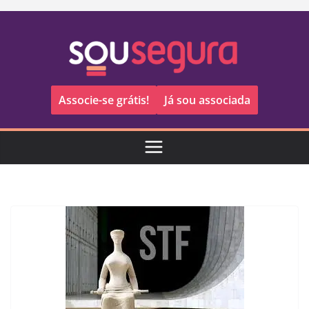
Pular
para
o
conteúdo
Associe-se grátis!
Já sou associada