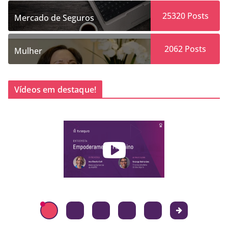
25320
Posts
Mercado de Seguros
2062
Posts
Mulher
Vídeos em destaque!