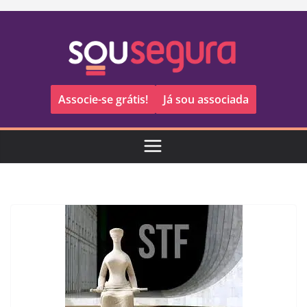
Pular
para
o
conteúdo
Associe-se grátis!
Já sou associada