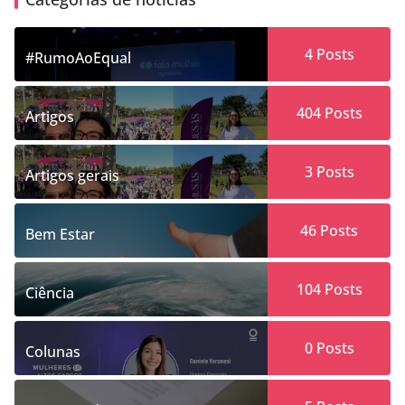
4
Posts
#RumoAoEqual
404
Posts
Artigos
3
Posts
Artigos gerais
46
Posts
Bem Estar
104
Posts
Ciência
0
Posts
Colunas