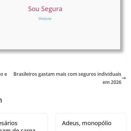
Sou Segura
Website
ão e
Brasileiros gastam mais com seguros individuais
em 2026
m
sários
Adeus, monopólio
mam de carga