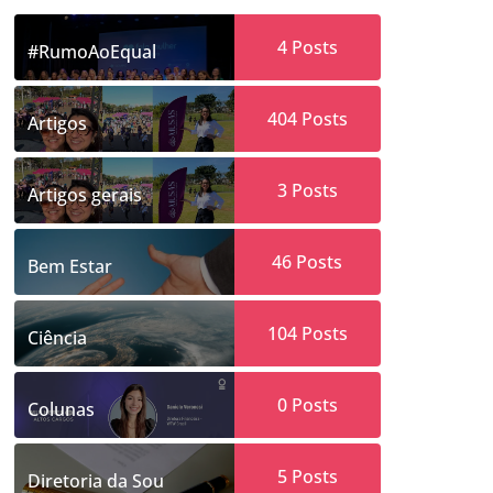
4
Posts
#RumoAoEqual
404
Posts
Artigos
3
Posts
Artigos gerais
46
Posts
Bem Estar
104
Posts
Ciência
0
Posts
Colunas
5
Posts
Diretoria da Sou