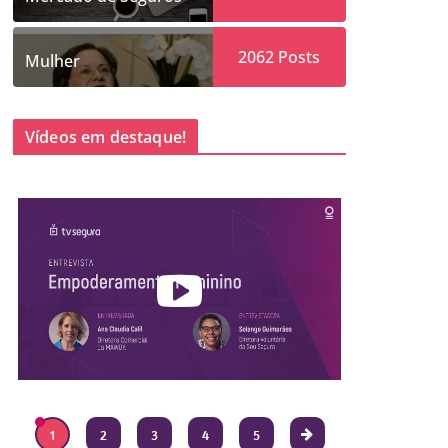
2062
Posts
Mulher
Vídeos em destaque!
1
2
3
4
5