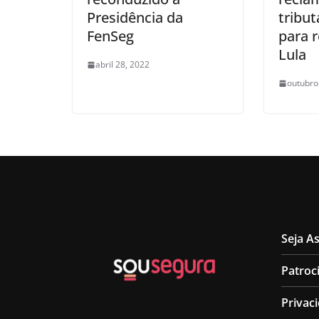
Presidência da
tribut
FenSeg
para 
Lula
abril 28, 2022
outubro
Seja A
Patroc
Privac