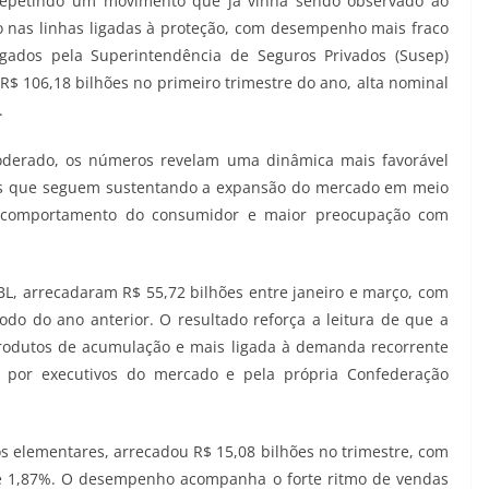
 repetindo um movimento que já vinha sendo observado ao
 nas linhas ligadas à proteção, com desempenho mais fraco
gados pela Superintendência de Seguros Privados (Susep)
$ 106,18 bilhões no primeiro trimestre do ano, alta nominal
.
oderado, os números revelam uma dinâmica mais favorável
os que seguem sustentando a expansão do mercado em meio
 comportamento do consumidor e maior preocupação com
L, arrecadaram R$ 55,72 bilhões entre janeiro e março, com
do do ano anterior. O resultado reforça a leitura de que a
rodutos de acumulação e mais ligada à demanda recorrente
 por executivos do mercado e pela própria Confederação
os elementares, arrecadou R$ 15,08 bilhões no trimestre, com
de 1,87%. O desempenho acompanha o forte ritmo de vendas