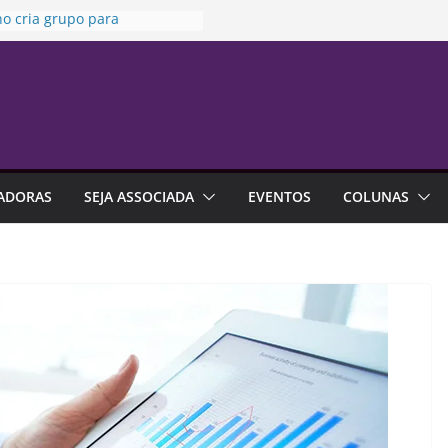
o cria grupo para
izar uso de seguros em
ssões
aria da Penha” completa 20
esta sexta-feira
e no trabalho pode ajudar
apalhar a carreira
ria da Susep realiza reunião
rdinária nesta sexta-feira
ADORAS
SEJA ASSOCIADA
EVENTOS
COLUNAS
sa indica que endividamento
ior da série histórica