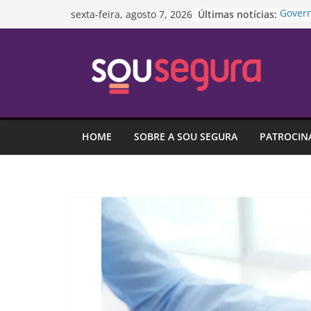
Pular
Últimas notícias:
Govern
sexta-feira, agosto 7, 2026
para
padron
conce
o
“Lei M
conteúdo
anos n
Amizad
ou atr
Direto
extrao
HOME
SOBRE A SOU SEGURA
PATROCIN
Pesqui
é o ma