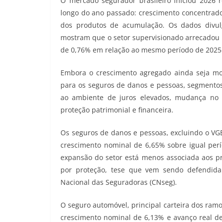
O mercado segurador brasileiro iniciou 2026
longo do ano passado: crescimento concentrado
dos produtos de acumulação. Os dados divul
mostram que o setor supervisionado arrecadou R
de 0,76% em relação ao mesmo período de 2025
Embora o crescimento agregado ainda seja m
para os seguros de danos e pessoas, segment
ao ambiente de juros elevados, mudança no
proteção patrimonial e financeira.
Os seguros de danos e pessoas, excluindo o VGB
crescimento nominal de 6,65% sobre igual perío
expansão do setor está menos associada aos p
por proteção, tese que vem sendo defendida
Nacional das Seguradoras (CNseg).
O seguro automóvel, principal carteira dos ram
crescimento nominal de 6,13% e avanço real 