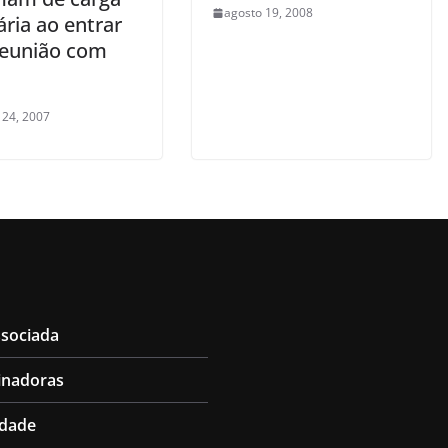
agosto 19, 2008
ária ao entrar
reunião com
 24, 2007
ssociada
inadoras
idade