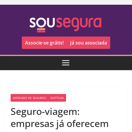
Pular
para
o
conteúdo
Associe-se grátis!
Já sou associada
MERCADO DE SEGUROS
NOTÍCIAS
Seguro-viagem:
empresas já oferecem