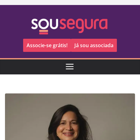
Pular
para
o
conteúdo
Associe-se grátis!
Já sou associada