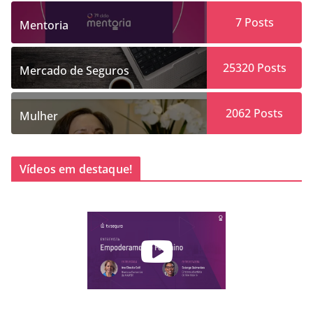
7
Posts
Mentoria
25320
Posts
Mercado de Seguros
2062
Posts
Mulher
Vídeos em destaque!