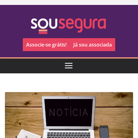
Pular
para
o
conteúdo
Associe-se grátis!
Já sou associada