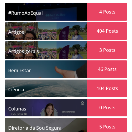
4
Posts
#RumoAoEqual
404
Posts
Artigos
3
Posts
Artigos gerais
46
Posts
Bem Estar
104
Posts
Ciência
0
Posts
Colunas
5
Posts
Diretoria da Sou Segura