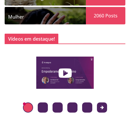
2060
Posts
Mulher
Vídeos em destaque!