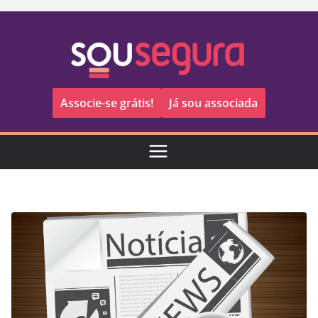
Pular
para
o
conteúdo
Associe-se grátis!
Já sou associada