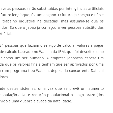
ve as pessoas serão substituídas por inteligências artificiais
uturo longínquo, foi um engano. O futuro já chegou e não é
az trabalho industrial há décadas, mas assumia-se que os
uídos. Só que o Japão já começou a ver pessoas substituídas
ificial.
34 pessoas que faziam o serviço de calcular valores a pagar
e cálculo baseado no Watson da IBM, que foi descrito como
sar como um ser humano. A empresa japonesa espera um
da que os valores finais tenham que ser aprovados por uma
a rum programa tipo Watson, depois da concorrente Dai-Ichi
dores.
lidade destes sistemas, uma vez que se prevê um aumento
população ativa e redução populacional a longo prazo (dos
evido a uma quebra elevada da natalidade.