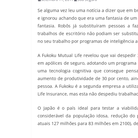
Se alguma vez leu uma notícia a dizer que em bre
e ignorou achando que era uma fantasia de um f
fantasia. Robôs já substituíram pessoas a f
trabalhos de escritório não podiam ser substit
no seu trabalho por programas de inteligência art
A Fukoku Mutual Life revelou que vai despedir 
em apólices de seguro, adotando um programa d
uma tecnologia cognitiva que consegue pen
aumento de produtividade de 30 por cento, ain
pessoa. A Fukoku é a segunda empresa a utiliz
Life Insurance, mas esta não despediu trabalha
O Japão é o país ideal para testar a viabi
considerável da população idosa, redução do 
atuais 127 milhões para 83 milhões em 2100), d