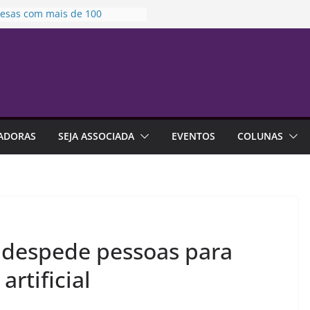
esas com mais de 100
egados devem atualizar
mações para Relatório de
parência Salarial
o Lilás em Campinas |
sençaSouSegura
to fixa prazo para análise de
as protetivas
dos Pais 2026 deve movimentar
ADORAS
SEJA ASSOCIADA
EVENTOS
COLUNAS
5 bilhões no varejo brasileiro
leiros estão trocando mais de
ego
 despede pessoas para
 artificial