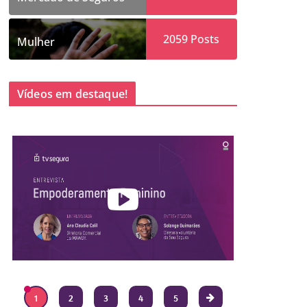
2059
Posts
Mulher
Vídeos em destaque!
1
2
3
4
5