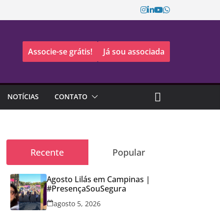
Associe-se grátis!
Já sou associada
NOTÍCIAS
CONTATO
Recente
Popular
Agosto Lilás em Campinas |
#PresençaSouSegura
agosto 5, 2026