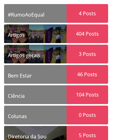
4
Posts
#RumoAoEqual
404
Posts
Artigos
3
Posts
Artigos gerais
46
Posts
Bem Estar
104
Posts
Ciência
0
Posts
Colunas
5
Posts
Diretoria da Sou