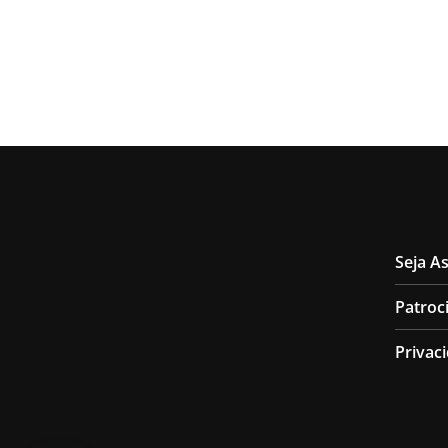
Seja A
Patroc
Privac