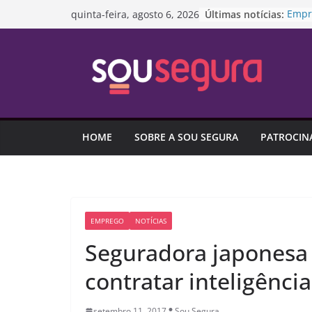
Pular
Últimas notícias:
Empr
quinta-feira, agosto 6, 2026
para
empr
infor
o
Trans
conteúdo
Agost
#Pre
Proje
medid
Dia 
HOME
SOBRE A SOU SEGURA
PATROCIN
R$ 8,
Brasi
empr
EMPREGO
NOTÍCIAS
Seguradora japonesa
contratar inteligência
setembro 11, 2017
Sou Segura