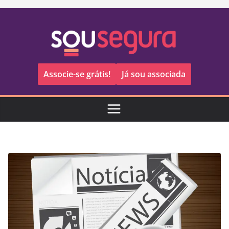
Pular
para
o
conteúdo
Associe-se grátis!
Já sou associada