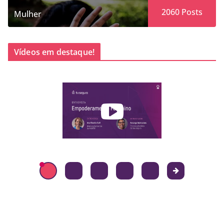
2060
Posts
Mulher
Vídeos em destaque!