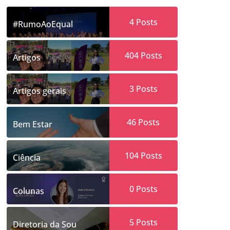
4
Posts
#RumoAoEqual
404
Posts
Artigos
3
Posts
Artigos gerais
46
Posts
Bem Estar
104
Posts
Ciência
0
Posts
Colunas
5
Posts
Diretoria da Sou