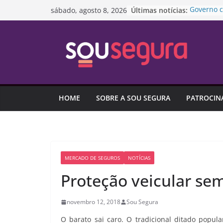
Pular
Últimas notícias:
Governo c
sábado, agosto 8, 2026
para
padroniza
concessõ
o
“Lei Mari
conteúdo
anos nest
Amizade n
ou atrapa
Diretoria
extraordin
HOME
SOBRE A SOU SEGURA
PATROCIN
Pesquisa 
é o maior 
MERCADO DE SEGUROS
NOTÍCIAS
Proteção veicular se
novembro 12, 2018
Sou Segura
O barato sai caro. O tradicional ditado popu