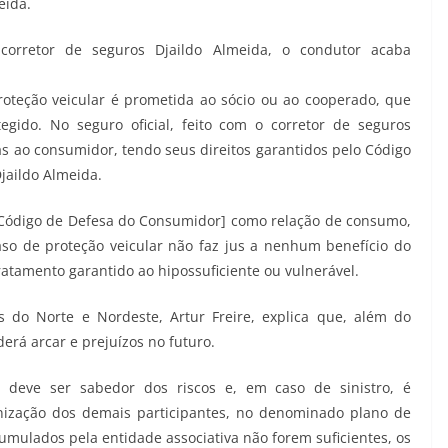
eida.
corretor de seguros Djaildo Almeida, o condutor acaba
roteção veicular é prometida ao sócio ou ao cooperado, que
gido. No seguro oficial, feito com o corretor de seguros
as ao consumidor, tendo seus direitos garantidos pelo Código
jaildo Almeida.
 [Código de Defesa do Consumidor] como relação de consumo,
 caso de proteção veicular não faz jus a nenhum benefício do
ratamento garantido ao hipossuficiente ou vulnerável.
 do Norte e Nordeste, Artur Freire, explica que, além do
derá arcar e prejuízos no futuro.
as deve ser sabedor dos riscos e, em caso de sinistro, é
nização dos demais participantes, no denominado plano de
acumulados pela entidade associativa não forem suficientes, os