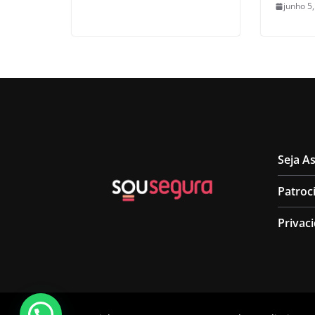
junho 5
Seja A
Patroc
Privac