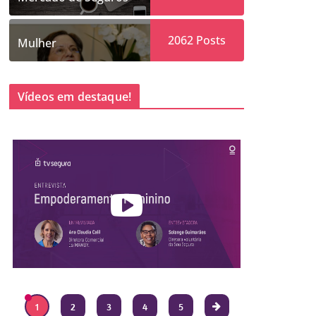
2062
Posts
Mulher
Vídeos em destaque!
1
2
3
4
5