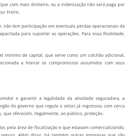
ipar com mais dinheiro, ou a indenização não será paga por
ur Freire.
e, não tem participação em eventuais perdas operacionais da
capacitada para suportar as operações. Para essa finalidade,
el mínimo de capital, que serve como um colchão adicional,
recionada a honrar os compromissos assumidos com seus
umidor e garantir a legalidade da atividade seguradora, a
rgão do governo que regula o setor) já ingressou com cerca
s, que oferecem, ilegalmente, ao público, proteção.
das pela área de fiscalização e que estavam comercializando,
de seguro. Além disso, há também outras empresas que são