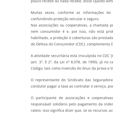
pouco recebe ou nada recebe, disse Djaildo Alm
Muitas vezes, conforme as informações do 
confundindo proteção veicular e seguro.
Nas associações ou cooperativas, a chamada p
nem consumidor é e, por isso, não está prote
habilitado, a proteção e coberturas são prestad
de Defesa do Consumidor (CDC), complementa D
A atividade securitária está insculpida no CDC
(art. 3°, § 2°, da Lei nº 8.078, de 1990). Já no
Código, tais como inversão do ônus da prova e t
O representante do Sindicato das Seguradoras
condutor pagar a taxa ao contratar o serviço, po
O participante de associações e cooperativ
responsável solidário pelo pagamento da inde
rateio. Isso significa dizer que, se os recursos 