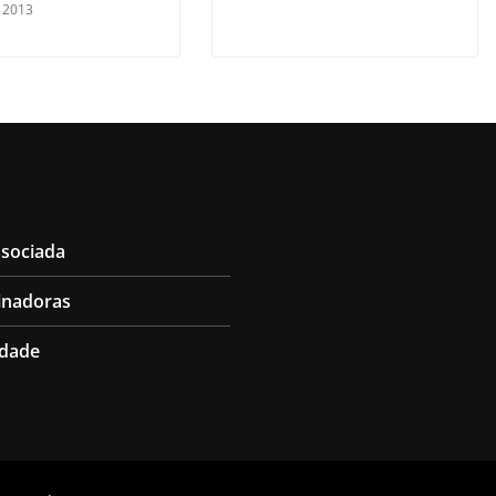
, 2013
ssociada
inadoras
idade