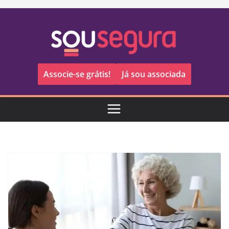
Pular
para
o
conteúdo
Associe-se grátis!
Já sou associada