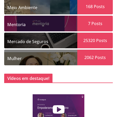
168
Posts
Meio Ambiente
7
Posts
Mentoria
25320
Posts
Mercado de Seguros
2062
Posts
Mulher
Vídeos em destaque!