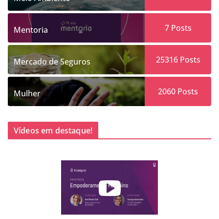
7
Posts
Mentoria
25316
Posts
Mercado de Seguros
2060
Posts
Mulher
Vídeos em destaque!