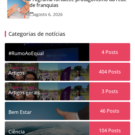
de franquias
agosto 6, 2026
Categorias de notícias
4
Posts
#RumoAoEqual
404
Posts
Artigos
3
Posts
Artigos gerais
46
Posts
Bem Estar
104
Posts
Ciência