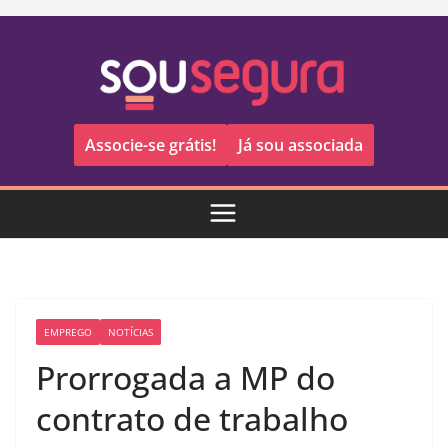
Pular
para
o
conteúdo
Associe-se grátis!
Já sou associada
EMPREGO
NOTÍCIAS
Prorrogada a MP do
contrato de trabalho