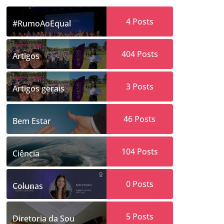
4
Posts
#RumoAoEqual
404
Posts
Artigos
3
Posts
Artigos gerais
46
Posts
Bem Estar
104
Posts
Ciência
0
Posts
Colunas
5
Posts
Diretoria da Sou