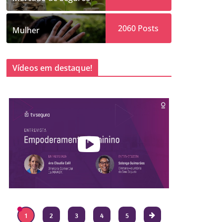
2060
Posts
Mulher
Vídeos em destaque!
1
2
3
4
5