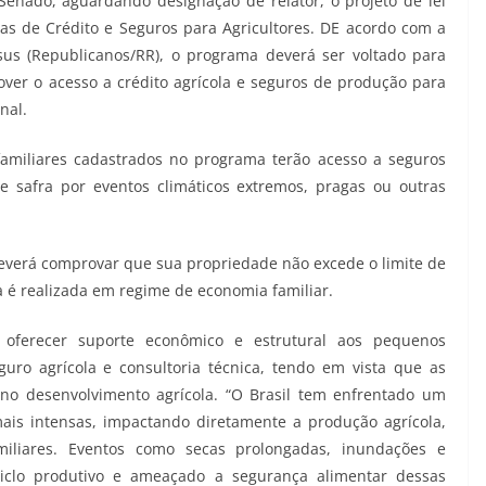
enado, aguardando designação de relator, o projeto de lei
as de Crédito e Seguros para Agricultores. DE acordo com a
sus (Republicanos/RR), o programa deverá ser voltado para
mover o acesso a crédito agrícola e seguros de produção para
nal.
 familiares cadastrados no programa terão acesso a seguros
 safra por eventos climáticos extremos, pragas ou outras
deverá comprovar que sua propriedade não excede o limite de
la é realizada em regime de economia familiar.
 oferecer suporte econômico e estrutural aos pequenos
seguro agrícola e consultoria técnica, tendo em vista que as
o desenvolvimento agrícola. “O Brasil tem enfrentado um
ais intensas, impactando diretamente a produção agrícola,
miliares. Eventos como secas prolongadas, inundações e
ciclo produtivo e ameaçado a segurança alimentar dessas