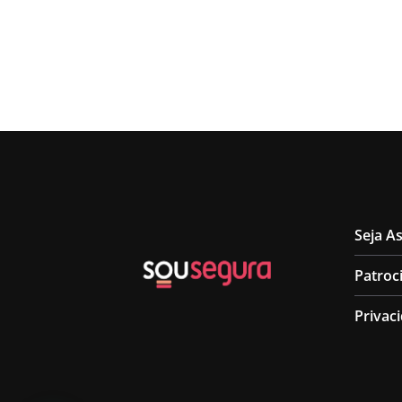
Seja A
Patroc
Privac