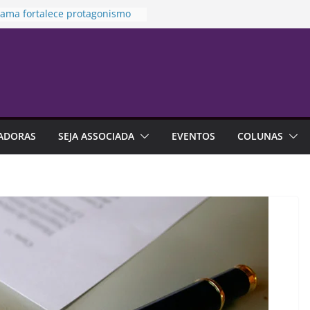
rama fortalece protagonismo
de de franquias
to prioriza atendimento no
ara vítima de violência
stica
es na previdência aberta
m R$ 4,6 bilhões até junho
idamento financeiro está mais
o às emoções do que à falta
ADORAS
SEJA ASSOCIADA
EVENTOS
COLUNAS
onhecimento
alização é alternativa de
tia em contratos de aluguel