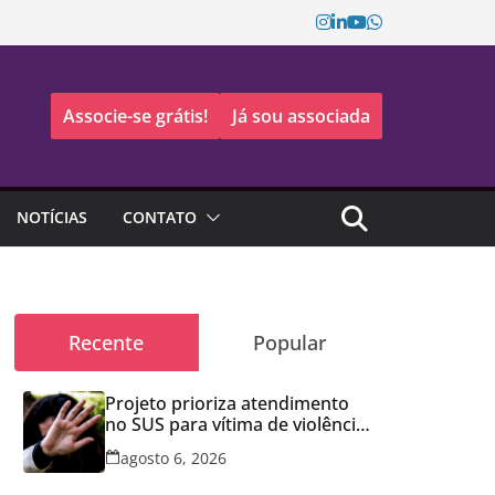
Associe-se grátis!
Já sou associada
NOTÍCIAS
CONTATO
Recente
Popular
Projeto prioriza atendimento
no SUS para vítima de violência
doméstica
agosto 6, 2026