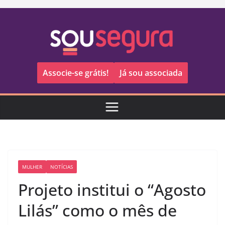
Pular
para
o
conteúdo
Associe-se grátis!
Já sou associada
MULHER
NOTÍCIAS
Projeto institui o “Agosto
Lilás” como o mês de