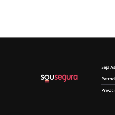
Seja A
Patroc
Privac