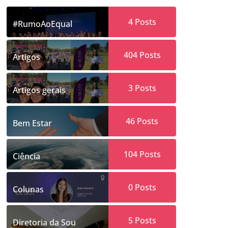
4
Posts
#RumoAoEqual
404
Posts
Artigos
3
Posts
Artigos gerais
46
Posts
Bem Estar
104
Posts
Ciência
0
Posts
Colunas
5
Posts
Diretoria da Sou