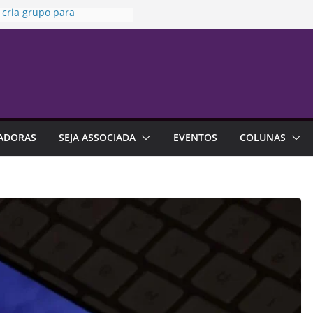
 cria grupo para
zar uso de seguros em
ões
ia da Penha” completa 20
ta sexta-feira
 no trabalho pode ajudar
alhar a carreira
a da Susep realiza reunião
inária nesta sexta-feira
ADORAS
SEJA ASSOCIADA
EVENTOS
COLUNAS
a indica que endividamento
r da série histórica