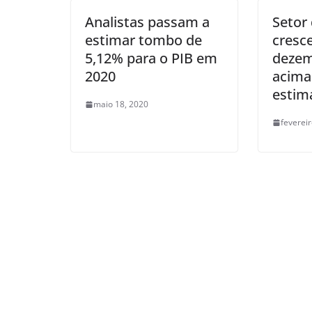
Analistas passam a
Setor 
estimar tombo de
cresc
5,12% para o PIB em
dezem
2020
acima
estim
maio 18, 2020
feverei