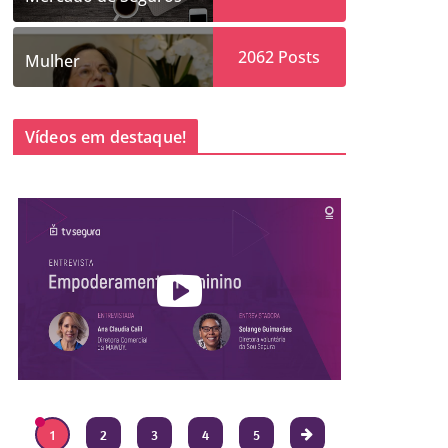
2062
Posts
Mulher
Vídeos em destaque!
1
2
3
4
5