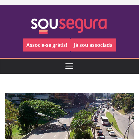
Pular
para
o
conteúdo
Associe-se grátis!
Já sou associada