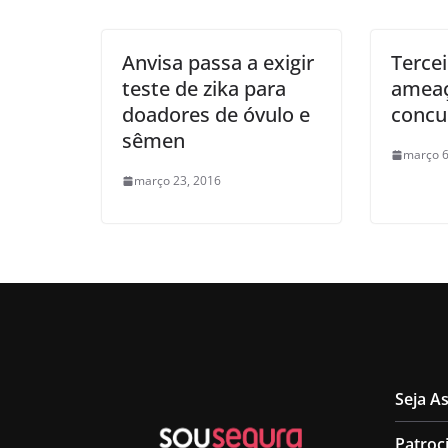
Anvisa passa a exigir
Tercei
teste de zika para
ameaç
doadores de óvulo e
concu
sêmen
março 6
março 23, 2016
Seja A
Patroc