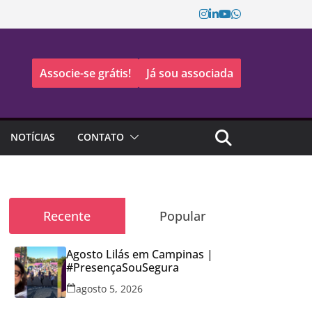
Associe-se grátis!
Já sou associada
NOTÍCIAS
CONTATO
Recente
Popular
Agosto Lilás em Campinas |
#PresençaSouSegura
agosto 5, 2026