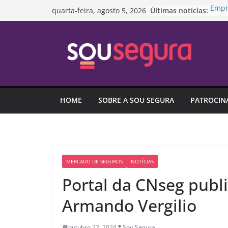
Pular
Últimas notícias:
Empr
quarta-feira, agosto 5, 2026
para
empr
infor
o
Trans
conteúdo
Agos
#Pre
Proje
medi
Dia 
HOME
SOBRE A SOU SEGURA
PATROCIN
R$ 8,
Brasi
empr
MERCADO DE SEGUROS
NOTÍCIAS
Portal da CNseg publ
Armando Vergilio
outubro 22, 2024
Sou Segura