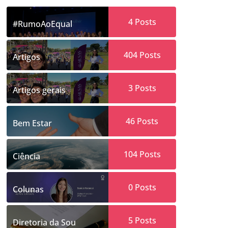
4
Posts
#RumoAoEqual
404
Posts
Artigos
3
Posts
Artigos gerais
46
Posts
Bem Estar
104
Posts
Ciência
0
Posts
Colunas
5
Posts
Diretoria da Sou