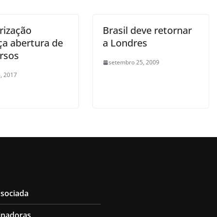
rização
Brasil deve retornar
a abertura de
a Londres
rsos
setembro 25, 2009
, 2017
ssociada
inadoras