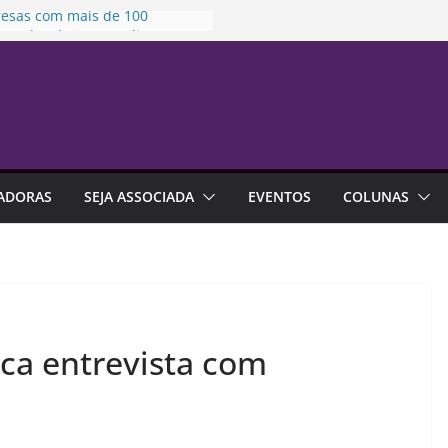
esas com mais de 100
egados devem atualizar
mações para Relatório de
parência Salarial
to Lilás em Campinas |
sençaSouSegura
to fixa prazo para análise de
das protetivas
dos Pais 2026 deve movimentar
ADORAS
SEJA ASSOCIADA
EVENTOS
COLUNAS
5 bilhões no varejo brasileiro
leiros estão trocando mais de
ego
ica entrevista com