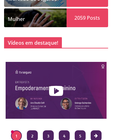
2059
Posts
Mulher
Vídeos em destaque!
1
2
3
4
5