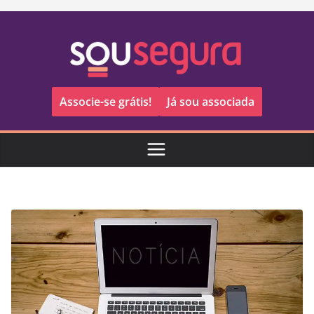
Pular
para
o
conteúdo
Associe-se grátis!
Já sou associada