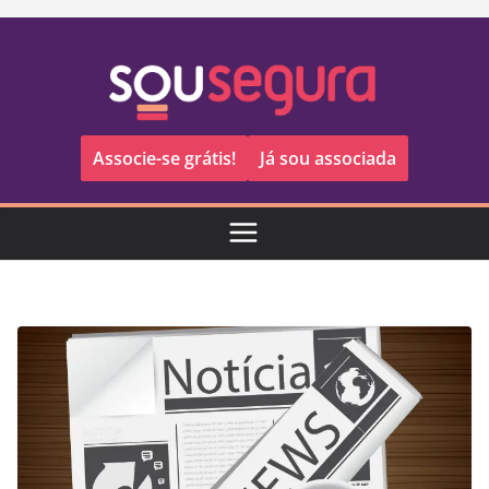
Pular
para
o
conteúdo
Associe-se grátis!
Já sou associada