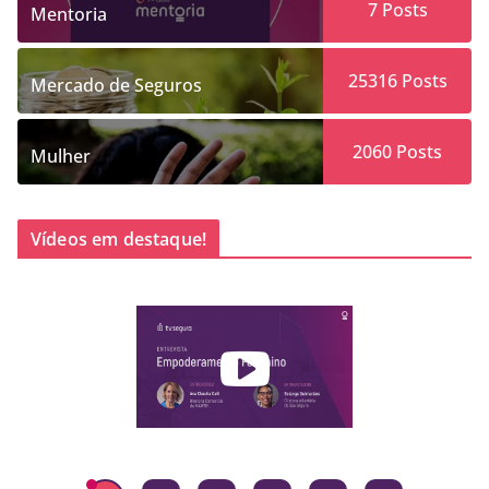
7
Posts
Mentoria
25316
Posts
Mercado de Seguros
2060
Posts
Mulher
Vídeos em destaque!