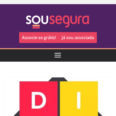
Pular
para
o
conteúdo
Associe-se grátis!
Já sou associada