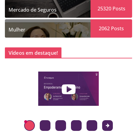
25320
Posts
Mercado de Seguros
2062
Posts
Mulher
Vídeos em destaque!