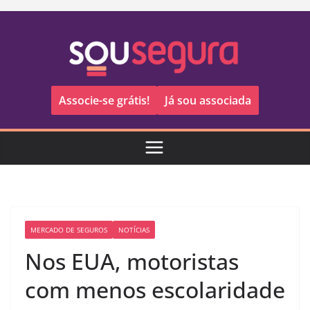
Pular
para
o
conteúdo
Associe-se grátis!
Já sou associada
MERCADO DE SEGUROS
NOTÍCIAS
Nos EUA, motoristas
com menos escolaridade