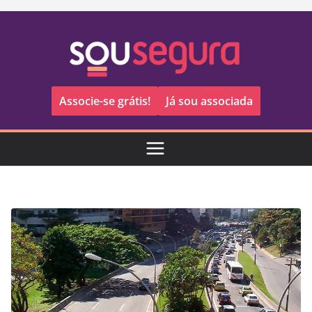
Pular
para
o
conteúdo
Associe-se grátis!
Já sou associada