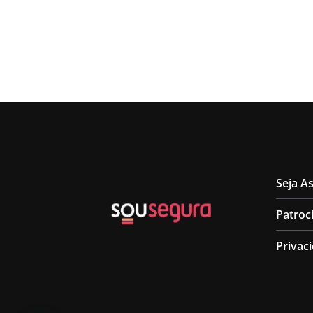
Seja A
Patroc
Privac