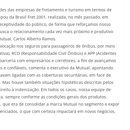
ades das empresas de fretamento e turismo em termos de
pou da Brasil Fret 2001, realizada, no mês passado, em
eceptividade do público, de forma que reforçamos nosso
sca o relacionamento cada vez mais próximo e produtivo
Mutual, Carlos Alberto Ramos.
a vocação nos seguros para passageiros de ônibus, por meio
ativa), RCO (Responsabilidade Civil Ônibus) e APP (Acidentes
r a parceria com empresários e corretores, a fim de avançamos
s e confiáveis, comenta o executivo da Mutual, apontando
vam ligadas com as coberturas securitárias, em face de
 Mas houve também situações hipotéticas descritas pelos
direito à indenização. Em todos os casos, nossa equipe de
za, sempre conforme as condições gerais dos produtos,
os, que era de consolidar a marca Mutual no segmento e expor
renciados, o que com certeza impactará em novos negócios,