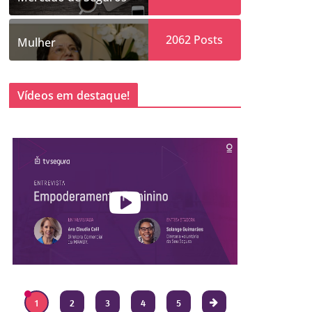
2062
Posts
Mulher
Vídeos em destaque!
1
2
3
4
5