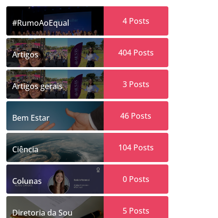
4
Posts
#RumoAoEqual
404
Posts
Artigos
3
Posts
Artigos gerais
46
Posts
Bem Estar
104
Posts
Ciência
0
Posts
Colunas
5
Posts
Diretoria da Sou