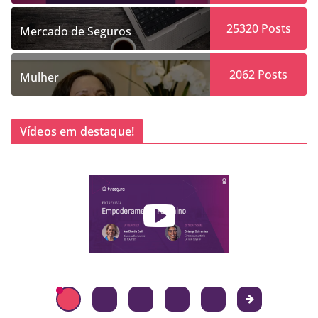
25320
Posts
Mercado de Seguros
2062
Posts
Mulher
Vídeos em destaque!