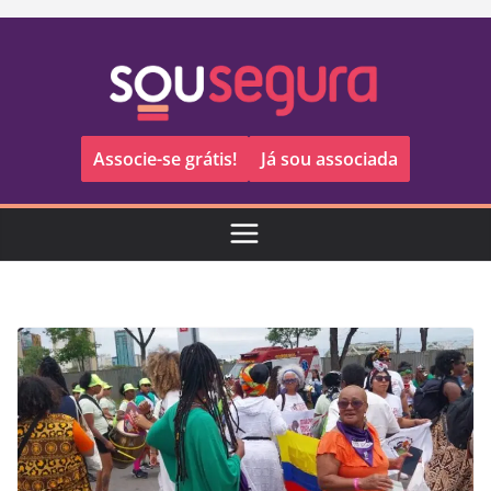
Pular
para
o
conteúdo
Associe-se grátis!
Já sou associada