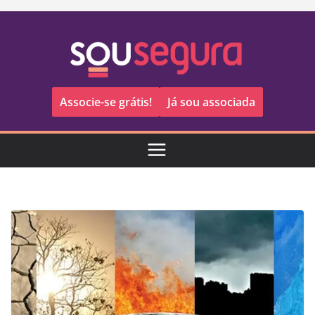
Pular
para
o
conteúdo
Associe-se grátis!
Já sou associada