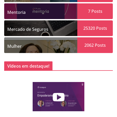
7
Posts
Mentoria
25320
Posts
Mercado de Seguros
2062
Posts
Mulher
Vídeos em destaque!