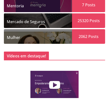
7
Posts
Mentoria
25320
Posts
Mercado de Seguros
2062
Posts
Mulher
Vídeos em destaque!