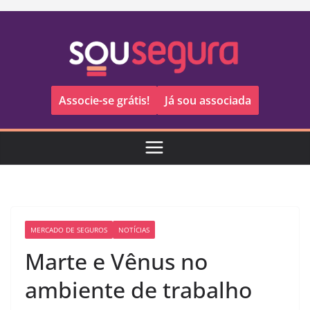
Pular
para
o
conteúdo
Associe-se grátis!
Já sou associada
MERCADO DE SEGUROS
NOTÍCIAS
Marte e Vênus no
ambiente de trabalho