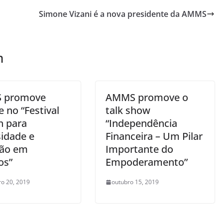
Simone Vizani é a nova presidente da AMMS
m
 promove
AMMS promove o
 no “Festival
talk show
n para
“Independência
sidade e
Financeira – Um Pilar
são em
Importante do
os”
Empoderamento”
o 20, 2019
outubro 15, 2019