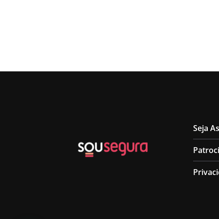
Seja A
Patroc
Privac