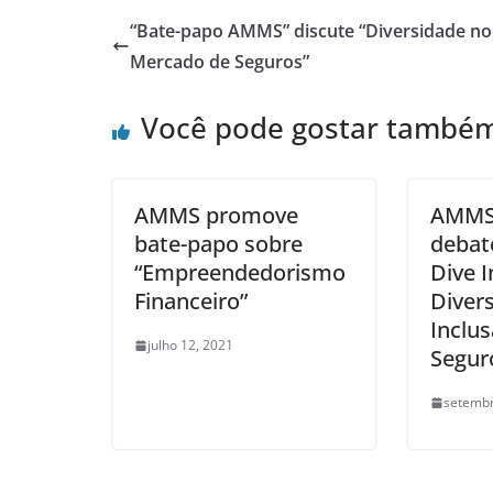
“Bate-papo AMMS” discute “Diversidade no
Mercado de Seguros”
Você pode gostar també
AMMS promove
AMMS
bate-papo sobre
debate
“Empreendedorismo
Dive I
Financeiro”
Diver
Inclu
julho 12, 2021
Segur
setembr