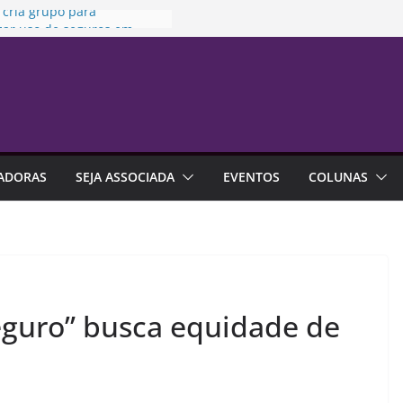
 cria grupo para
zar uso de seguros em
ões
ia da Penha” completa 20
ta sexta-feira
 no trabalho pode ajudar
alhar a carreira
a da Susep realiza reunião
inária nesta sexta-feira
ADORAS
SEJA ASSOCIADA
EVENTOS
COLUNAS
a indica que endividamento
r da série histórica
eguro” busca equidade de