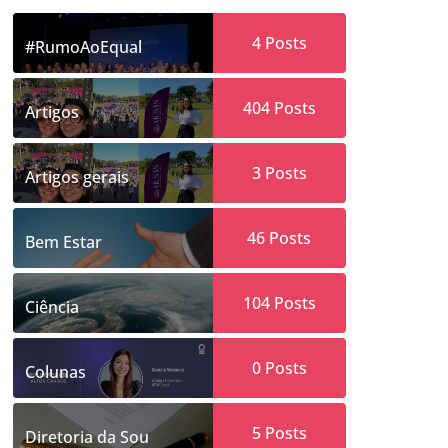
4
Posts
#RumoAoEqual
404
Posts
Artigos
3
Posts
Artigos gerais
46
Posts
Bem Estar
104
Posts
Ciência
0
Posts
Colunas
5
Posts
Diretoria da Sou