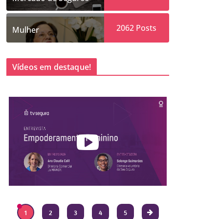
2062
Posts
Mulher
Vídeos em destaque!
1
2
3
4
5