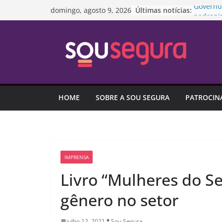
Pular
Últimas notícias:
Governo
domingo, agosto 9, 2026
para
padroni
concess
o
“Lei Mar
conteúdo
anos nes
Amizade
ou atrap
Diretori
extraord
HOME
SOBRE A SOU SEGURA
PATROCIN
Pesquis
é o maio
IMPRENSA
Livro “Mulheres do S
gênero no setor
julho 12, 2021
Sou Segura