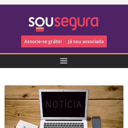
Pular
para
o
conteúdo
Associe-se grátis!
Já sou associada