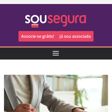
Pular
para
o
conteúdo
Associe-se grátis!
Já sou associada