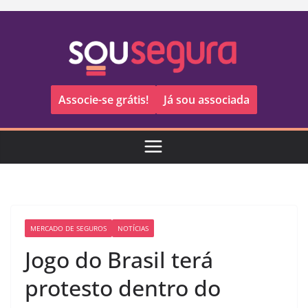
Pular
para
o
conteúdo
Associe-se grátis!
Já sou associada
MERCADO DE SEGUROS
NOTÍCIAS
Jogo do Brasil terá
protesto dentro do