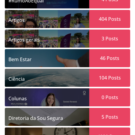
#RumoAoEqual
404
Posts
Artigos
3
Posts
Artigos gerais
46
Posts
Bem Estar
104
Posts
Ciência
0
Posts
Colunas
5
Posts
Diretoria da Sou Segura