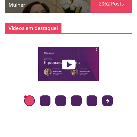
2062
Posts
Mulher
Vídeos em destaque!