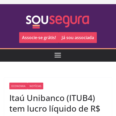
Pular
para
o
conteúdo
Associe-se grátis!
Já sou associada
ECONOMIA
NOTÍCIAS
Itaú Unibanco (ITUB4)
tem lucro líquido de R$