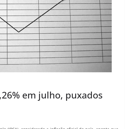
,26% em julho, puxados