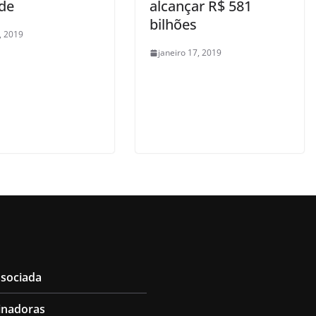
ade
alcançar R$ 581
bilhões
, 2019
janeiro 17, 2019
ssociada
inadoras