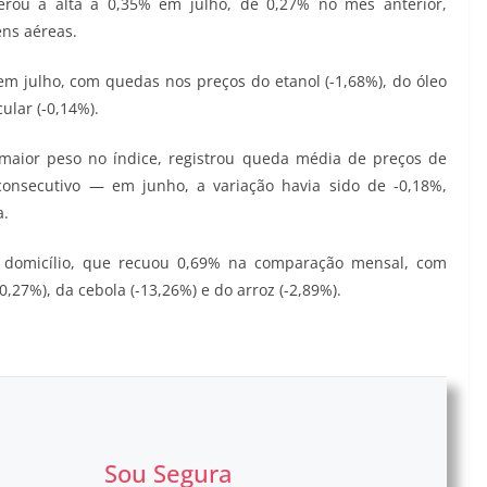
erou a alta a 0,35% em julho, de 0,27% no mês anterior,
ns aéreas.
m julho, com quedas nos preços do etanol (-1,68%), do óleo
cular (-0,14%).
maior peso no índice, registrou queda média de preços de
onsecutivo — em junho, a variação havia sido de -0,18%,
a.
o domicílio, que recuou 0,69% na comparação mensal, com
,27%), da cebola (-13,26%) e do arroz (-2,89%).
Sou Segura