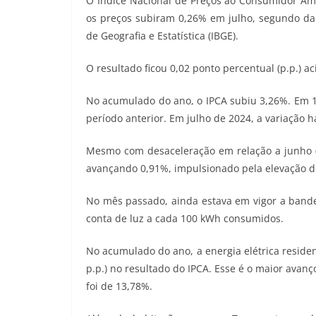
O Índice Nacional de Preços ao Consumidor Ampl
os preços subiram 0,26% em julho, segundo dados
de Geografia e Estatística (IBGE).
O resultado ficou 0,02 ponto percentual (p.p.) 
No acumulado do ano, o IPCA subiu 3,26%. Em 12
período anterior. Em julho de 2024, a variação h
Mesmo com desaceleração em relação a junho (0,
avançando 0,91%, impulsionado pela elevação de 
No mês passado, ainda estava em vigor a bandei
conta de luz a cada 100 kWh consumidos.
No acumulado do ano, a energia elétrica residen
p.p.) no resultado do IPCA. Esse é o maior avanç
foi de 13,78%.