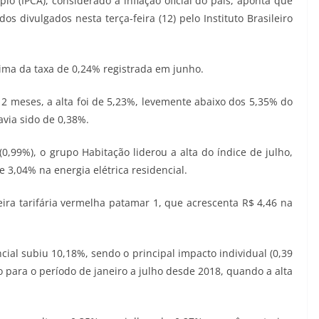
o (IPCA), considerado a inflação oficial do país, aponta que
 divulgados nesta terça-feira (12) pelo Instituto Brasileiro
acima da taxa de 0,24% registrada em junho.
 meses, a alta foi de 5,23%, levemente abaixo dos 5,35% do
avia sido de 0,38%.
99%), o grupo Habitação liderou a alta do índice de julho,
3,04% na energia elétrica residencial.
ra tarifária vermelha patamar 1, que acrescenta R$ 4,46 na
cial subiu 10,18%, sendo o principal impacto individual (0,39
o para o período de janeiro a julho desde 2018, quando a alta