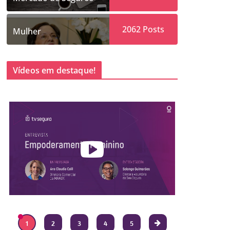
2062
Posts
Mulher
Vídeos em destaque!
1
2
3
4
5