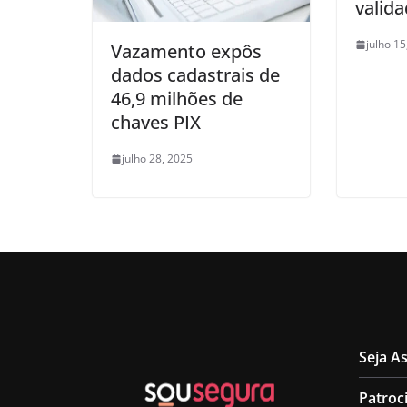
valid
julho 15
Vazamento expôs
dados cadastrais de
46,9 milhões de
chaves PIX
julho 28, 2025
Seja A
Patroc