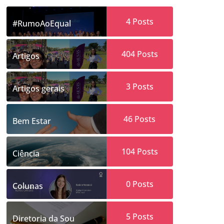
4
Posts
#RumoAoEqual
404
Posts
Artigos
3
Posts
Artigos gerais
46
Posts
Bem Estar
104
Posts
Ciência
0
Posts
Colunas
5
Posts
Diretoria da Sou