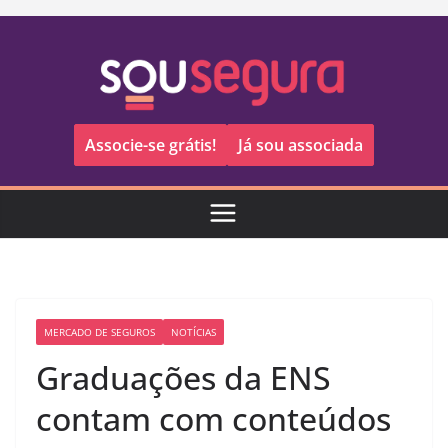
Pular
para
o
conteúdo
Associe-se grátis!
Já sou associada
MERCADO DE SEGUROS
NOTÍCIAS
Graduações da ENS
contam com conteúdos