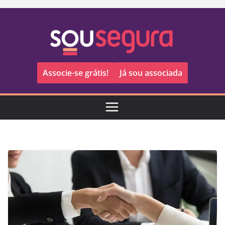
Pular
para
o
conteúdo
Associe-se grátis!
Já sou associada