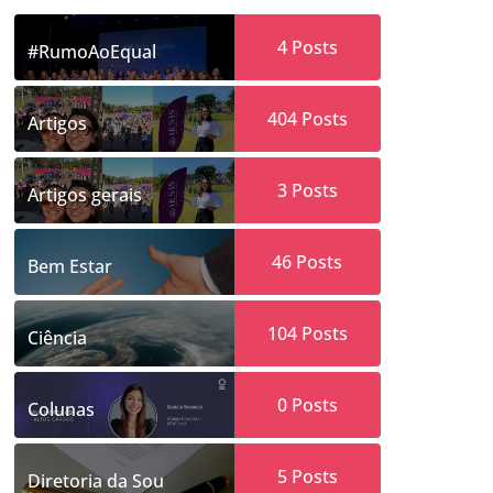
4
Posts
#RumoAoEqual
404
Posts
Artigos
3
Posts
Artigos gerais
46
Posts
Bem Estar
104
Posts
Ciência
0
Posts
Colunas
5
Posts
Diretoria da Sou