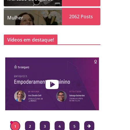
2062
Posts
Mulher
Vídeos em destaque!
1
2
3
4
5