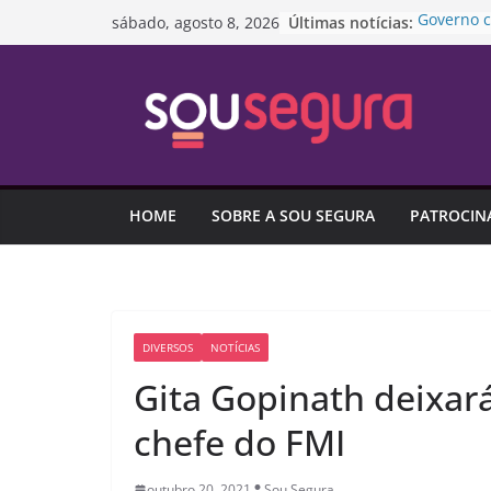
Pular
Últimas notícias:
Governo c
sábado, agosto 8, 2026
para
padroniza
concessõ
o
“Lei Mari
conteúdo
anos nest
Amizade n
ou atrapa
Diretoria
extraordin
HOME
SOBRE A SOU SEGURA
PATROCIN
Pesquisa 
é o maior 
DIVERSOS
NOTÍCIAS
Gita Gopinath deixar
chefe do FMI
outubro 20, 2021
Sou Segura