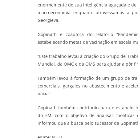
enormemente de sua inteligência aguçada e de 
macroeconomia enquanto atravessamos a pio
Georgieva.
Gopinath é coautora do relatório “Pandem
estabelecendo metas de vacinação em escala mu
“Este trabalho levou à criação do Grupo de Traba
Mundial, da OMC e da OMS para ajudar a pôr fi
Também levou à formação de um grupo de trabal
comerciais, gargalos no abastecimento e acele
baixa”.
Gopinath também contribuiu para o estabelec
do FMI com o objetivo de analisar “políticas
informou que a busca pelo sucessor de Gopina
Fonte:
NULL