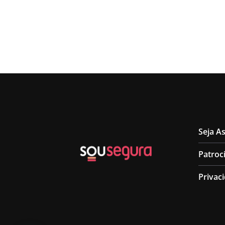
Seja A
Patroc
Privac