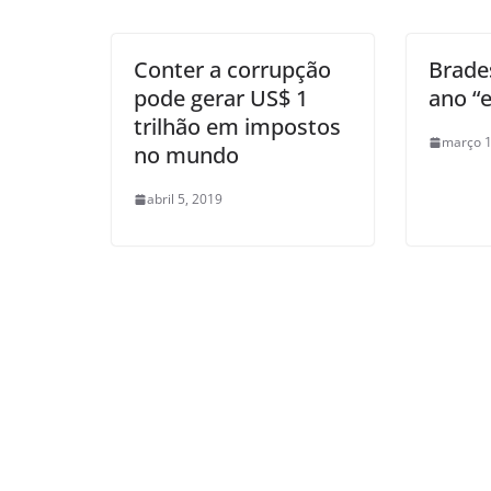
Conter a corrupção
Brad
pode gerar US$ 1
ano “
trilhão em impostos
março 1
no mundo
abril 5, 2019