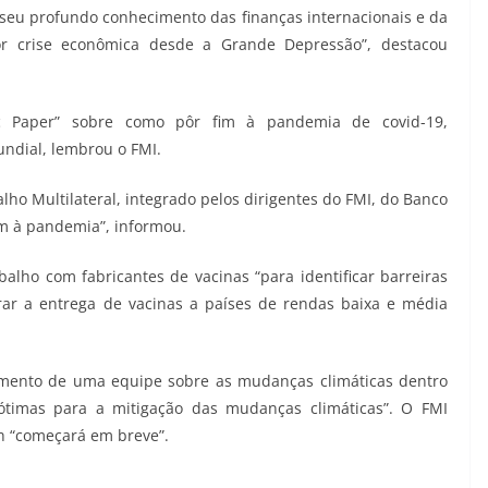
seu profundo conhecimento das finanças internacionais e da
r crise econômica desde a Grande Depressão”, destacou
ic Paper” sobre como pôr fim à pandemia de covid-19,
ndial, lembrou o FMI.
lho Multilateral, integrado pelos dirigentes do FMI, do Banco
m à pandemia”, informou.
ho com fabricantes de vacinas “para identificar barreiras
rar a entrega de vacinas a países de rendas baixa e média
imento de uma equipe sobre as mudanças climáticas dentro
 ótimas para a mitigação das mudanças climáticas”. O FMI
th “começará em breve”.