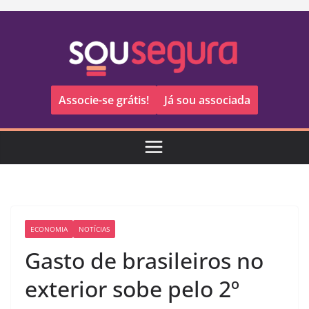
Pular
para
o
conteúdo
Associe-se grátis!
Já sou associada
ECONOMIA
NOTÍCIAS
Gasto de brasileiros no
exterior sobe pelo 2º