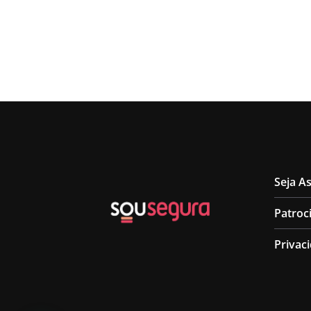
Seja A
Patroc
Privac