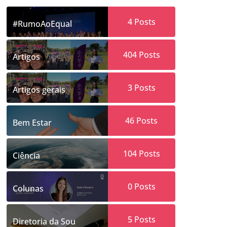
4
Posts
#RumoAoEqual
404
Posts
Artigos
3
Posts
Artigos gerais
46
Posts
Bem Estar
104
Posts
Ciência
0
Posts
Colunas
5
Posts
Diretoria da Sou