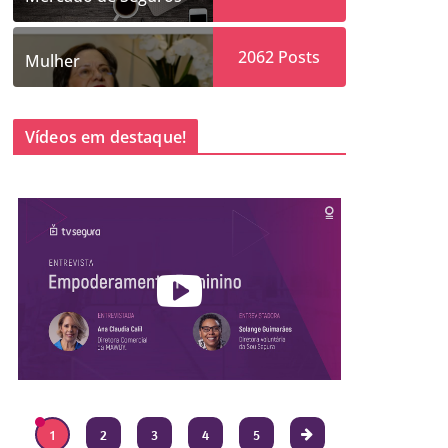
2062
Posts
Mulher
Vídeos em destaque!
1
2
3
4
5