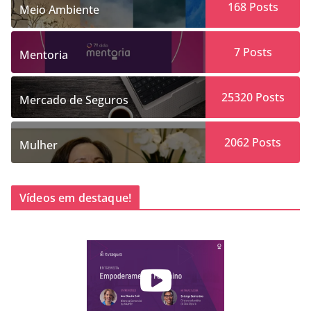
168
Posts
Meio Ambiente
7
Posts
Mentoria
25320
Posts
Mercado de Seguros
2062
Posts
Mulher
Vídeos em destaque!