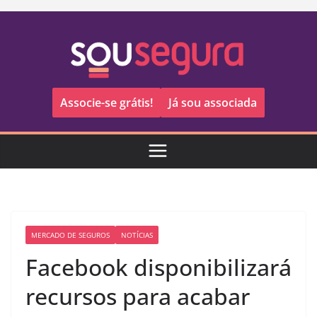
Pular
para
o
conteúdo
Associe-se grátis!
Já sou associada
MERCADO DE SEGUROS
NOTÍCIAS
Facebook disponibilizará
recursos para acabar