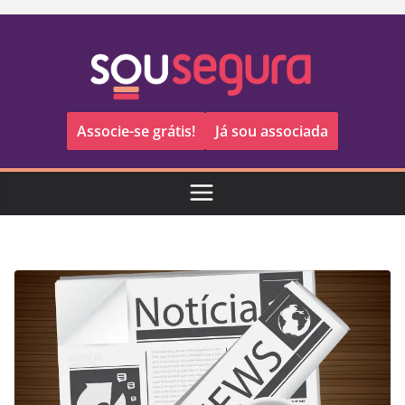
Pular
para
o
conteúdo
Associe-se grátis!
Já sou associada