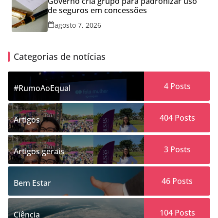
Governo cria grupo para padronizar uso
de seguros em concessões
agosto 7, 2026
Categorias de notícias
4
Posts
#RumoAoEqual
404
Posts
Artigos
3
Posts
Artigos gerais
46
Posts
Bem Estar
104
Posts
Ciência