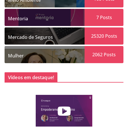
7
Posts
Mentoria
25320
Posts
Mercado de Seguros
2062
Posts
Mulher
Vídeos em destaque!