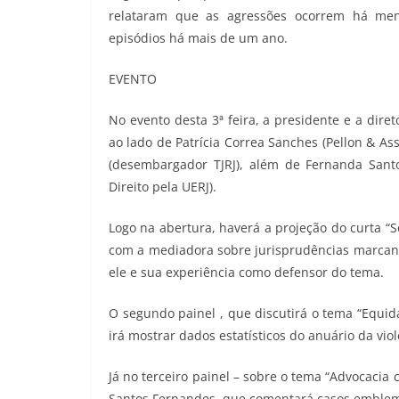
relataram que as agressões ocorrem há me
episódios há mais de um ano.
EVENTO
No evento desta 3ª feira, a presidente e a diret
ao lado de Patrícia Correa Sanches (Pellon & As
(desembargador TJRJ), além de Fernanda San
Direito pela UERJ).
Logo na abertura, haverá a projeção do curta “
com a mediadora sobre jurisprudências marcantes
ele e sua experiência como defensor do tema.
O segundo painel , que discutirá o tema “Equid
irá mostrar dados estatísticos do anuário da viol
Já no terceiro painel – sobre o tema “Advocacia 
Santos Fernandes, que comentará casos emblemát