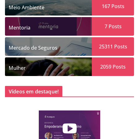
167
Posts
Meio Ambiente
7
Posts
Mentoria
25311
Posts
Mercado de Seguros
2059
Posts
Mulher
Vídeos em destaque!