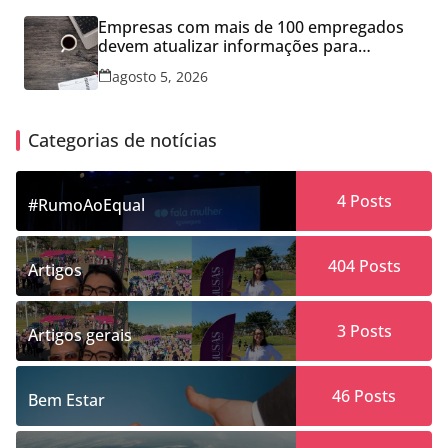
Empresas com mais de 100 empregados
devem atualizar informações para
Relatório de Transparência Salarial
agosto 5, 2026
Categorias de notícias
4
Posts
#RumoAoEqual
404
Posts
Artigos
3
Posts
Artigos gerais
46
Posts
Bem Estar