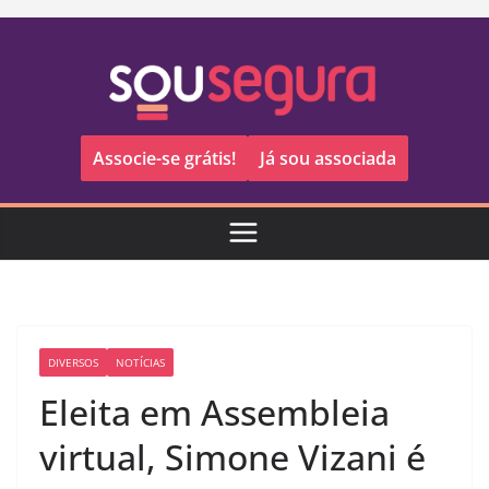
Pular
para
o
conteúdo
Associe-se grátis!
Já sou associada
DIVERSOS
NOTÍCIAS
Eleita em Assembleia
virtual, Simone Vizani é